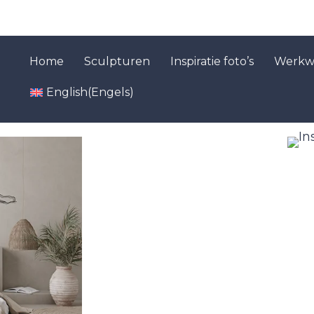
Home
Sculpturen
Inspiratie foto’s
Werkwi
English
(
Engels
)