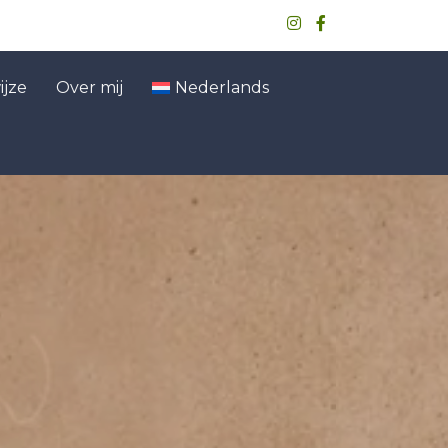
jze
Over mij
Nederlands