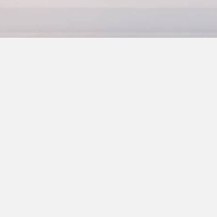
udewijn Art | D R A A D S C U L 
ensenheugenis werk ik