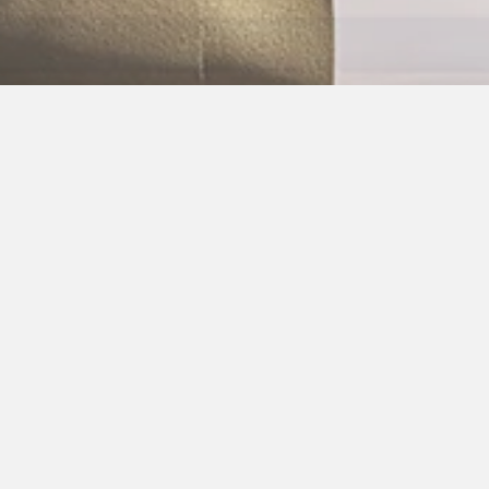
Carolus Bo
O V E R M I J
Ik ben Carol van den Hoogen en sinds m